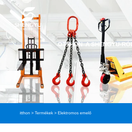
OTTHON
A SHENGYU-RÓ
itthon
>
Termékek
> Elektromos emelő