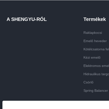
A SHENGYU-RÓL
Termékek
Raklapkocsi
Emelő heveder
Kötélcsatorna fe
Kézi emelő
Elektromos eme
Hidraulikus targ
Csörlő
Spring Balancer