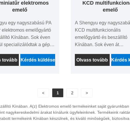
miniatűr elektromos
KCD multifunkcion
emelő
emelő
gyu egy nagyszabású PA
A Shengyu egy nagyszab
r elektromos emelőgyártó
KCD multifunkcionális
állító Kínában. Sok éven
emelőgyártó és beszállító
ül specializálódtak a gépek
Kínában. Sok éven át
re. Gyárakként az ár
specializálódtak a gépek e
, az OEM és az ODM
Gyárakként az ár előnye,
s tovább
Kérdés küldése
Olvass tovább
Kérdés 
g, a szigorú minőség-
és az ODM képesség, a sz
zési rendszer és a jó
minőség-ellenőrzési rends
ítés utáni szolgáltatás után
jó értékesítés utáni szolgál
felet hoz nekünk a világ
olyan sok ügyfelet hoz nek
<
1
2
>
tájáról. Várakozással
világ minden tájáról. Várju
 hogy Kínában hosszú távú
hosszú távú partnerré válj
állító Kínában. A(z) Elektromos emelő termékeinket saját gyárunkban
é váljunk.
Kínában.
ként nagykereskedelmi árakat kínálunk ügyfeleinknek. Termékeink raktá
abott termékeink Kínában készülnek, és kiváló minőségűek, biztosítva