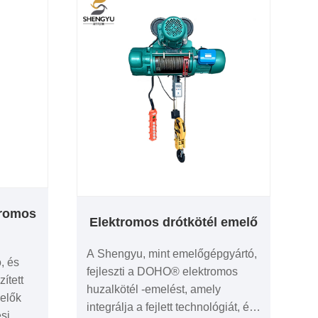
tromos
Elektromos drótkötél emelő
A Shengyu, mint emelőgépgyártó,
, és
fejleszti a DOHO® elektromos
ített
huzalkötél -emelést, amely
melők
integrálja a fejlett technológiát, és
si