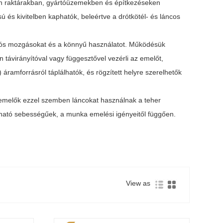
an raktárakban, gyártóüzemekben és építkezéseken
s kivitelben kaphatók, beleértve a drótkötél- és láncos
iós mozgásokat és a könnyű használatot. Működésük
 távirányítóval vagy függesztővel vezérli az emelőt,
amforrásról táplálhatók, és rögzített helyre szerelhetők
s emelők ezzel szemben láncokat használnak a teher
ható sebességűek, a munka emelési igényeitől függően.
View as