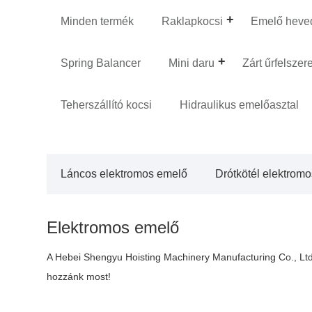
Minden termék
Raklapkocsi
Emelő heve
Spring Balancer
Mini daru
Zárt űrfelszer
Teherszállító kocsi
Hidraulikus emelőasztal
Láncos elektromos emelő
Drótkötél elektrom
Elektromos emelő
A Hebei Shengyu Hoisting Machinery Manufacturing Co., Ltd. 
hozzánk most!