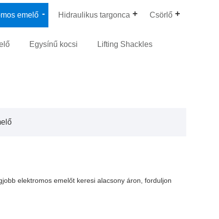
omos emelő
Hidraulikus targonca
Csörlő
elő
Egysínű kocsi
Lifting Shackles
melő
gjobb elektromos emelőt keresi alacsony áron, forduljon