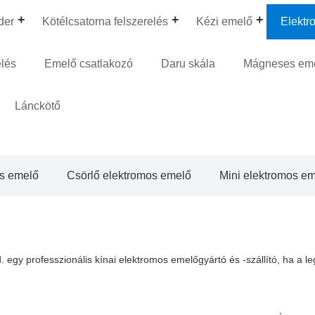
der
Kötélcsatorna felszerelés
Kézi emelő
Elektr
elés
Emelő csatlakozó
Daru skála
Mágneses em
Lánckötő
os emelő
Csörlő elektromos emelő
Mini elektromos e
egy professzionális kínai elektromos emelőgyártó és -szállító, ha a le