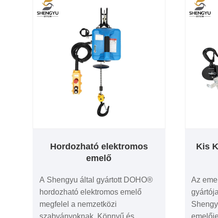
Hordozható elektromos
Kis 
emelő
A Shengyu által gyártott DOHO®
Az eme
hordozható elektromos emelő
gyártój
megfelel a nemzetközi
Shengyu
szabványoknak. Könnyű és
emelője