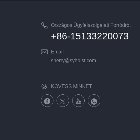
Országos Ügyfélszolgálati Forródrót
+86-15133220073
Email
sherry@syhoist.com
KÖVESS MINKET