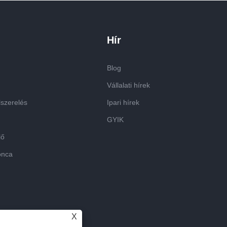
Hír
Blog
Vállalati hírek
lszerelés
Ipari hírek
GYIK
lő
onca
X