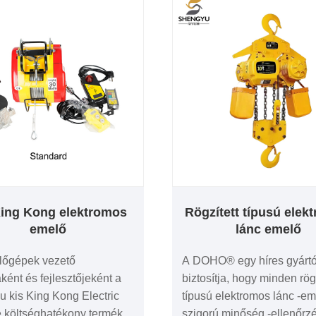
King Kong elektromos
Rögzített típusú elek
emelő
lánc emelő
lőgépek vezető
A DOHO® egy híres gyártó
aként és fejlesztőjeként a
biztosítja, hogy minden rögz
 kis King Kong Electric
típusú elektromos lánc -e
 költséghatékony termék a
szigorú minőség -ellenőrzé