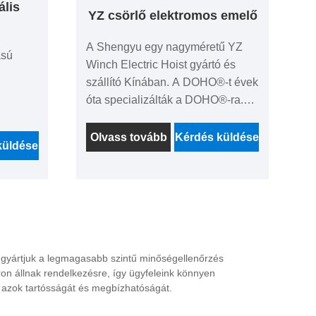
ális
YZ csörlő elektromos emelő
A Shengyu egy nagyméretű YZ
ású
Winch Electric Hoist gyártó és
szállító Kínában. A DOHO®-t évek
óta specializálták a DOHO®-ra.
Gyárakként az ár-előny, az OEM
melője.
és az ODM képesség, a szigorú
Olvass tovább
Kérdés küldése
 az OEM
küldése
minőség-ellenőrzési rendszer és a
igorú
jó értékesítés utáni szolgáltatás
zer és a
után sok ügyfelet hoz nekünk a
tatás,
világ minden tájáról. Várjuk, hogy
ünk a
hosszú távú partnerré váljunk
k, hogy
Kínában.
unk
 gyártjuk a legmagasabb szintű minőségellenőrzés
ron állnak rendelkezésre, így ügyfeleink könnyen
 azok tartósságát és megbízhatóságát.