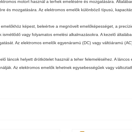
ektromos motort használ a terhek emelésére és mozgatására. Általáb
 és mozgatására. Az elektromos emelők különböző típusú, kapacitású é
 emelőkhöz képest, beleértve a megnövelt emelőképességet, a precíz
k ismétlődő vagy folyamatos emelési alkalmazásokra. A kezelő általában
atását. Az elektromos emelők egyenáramú (DC) vagy váltóáramú (AC) ár
lő láncok helyett drótkötelet használ a teher felemeléséhez. A lánco
álják. Az elektromos emelők lehetnek egysebességűek vagy változtat