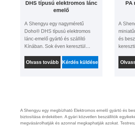
DHS típusú elektromos lánc
PA 
emelő
A Shengyu egy nagyméretű
A Shen
Doho® DHS típusú elektromos
miniatű
lánc-emelő gyártó és szállító
és besz
Kínában. Sok éven keresztül
kereszt
specializálódtak a gépek
emelésé
emelőjére. Gyárakként az ár-
előnye
Olvass tovább
Kérdés küldése
Olvas
előny, az OEM és az ODM
képessé
képesség, a szigorú minőség-
ellenőr
ellenőrzési rendszer és a jó
értékes
értékesítési szolgáltatás után sok
sok ügy
ügyfelet hoz nekünk a világ
minden 
minden tájáról.
várjuk,
A Shengyu egy megbízható Elektromos emelő gyártó és besz
partnerr
biztosítása érdekében. A gyári közvetlen beszállítók egyike
megvásárolhatják és azonnal megkaphatják azokat. Testresz