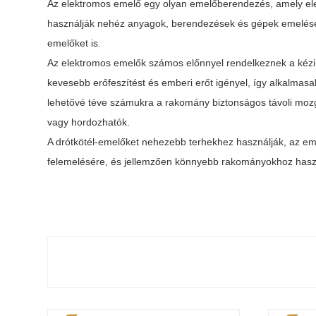
Az elektromos emelő egy olyan emelőberendezés, amely el
használják nehéz anyagok, berendezések és gépek emelésére
emelőket is.
Az elektromos emelők számos előnnyel rendelkeznek a kézi
kevesebb erőfeszítést és emberi erőt igényel, így alkalmasa
lehetővé téve számukra a rakomány biztonságos távoli mozg
vagy hordozhatók.
A drótkötél-emelőket nehezebb terhekhez használják, az eme
felemelésére, és jellemzően könnyebb rakományokhoz haszn