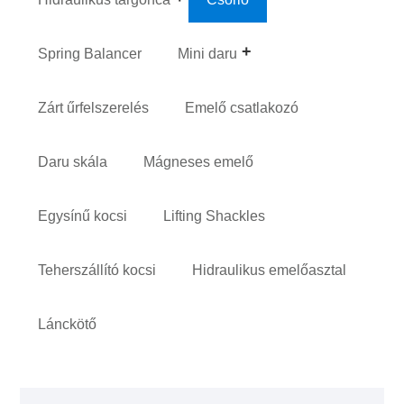
Spring Balancer
Mini daru
Zárt űrfelszerelés
Emelő csatlakozó
Daru skála
Mágneses emelő
Egysínű kocsi
Lifting Shackles
Teherszállító kocsi
Hidraulikus emelőasztal
Lánckötő