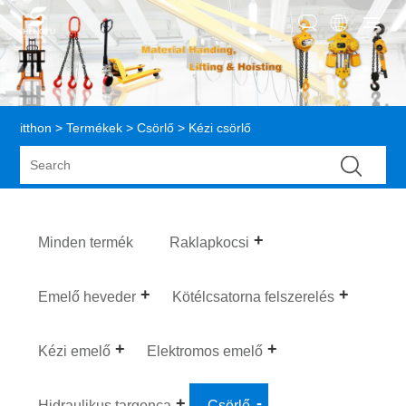
itthon
>
Termékek
>
Csörlő
> Kézi csörlő
Minden termék
Raklapkocsi
Emelő heveder
Kötélcsatorna felszerelés
Kézi emelő
Elektromos emelő
Hidraulikus targonca
Csörlő