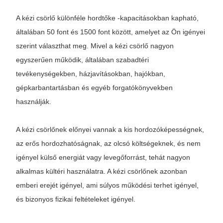
A kézi csörlő különféle hordtőke -kapacitásokban kapható,
általában 50 font és 1500 font között, amelyet az Ön igényei
szerint választhat meg. Mivel a kézi csörlő nagyon
egyszerűen működik, általában szabadtéri
tevékenységekben, házjavításokban, hajókban,
gépkarbantartásban és egyéb forgatókönyvekben
használják.
A kézi csörlőnek előnyei vannak a kis hordozóképességnek,
az erős hordozhatóságnak, az olcsó költségeknek, és nem
igényel külső energiát vagy levegőforrást, tehát nagyon
alkalmas kültéri használatra. A kézi csörlőnek azonban
emberi erejét igényel, ami súlyos működési terhet igényel,
és bizonyos fizikai feltételeket igényel.