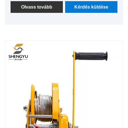
működés és a külső energiaforrásokhoz nincs
Olvass tovább
Kérdés küldése
szükség.