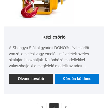
Kézi csörlő
A Shengyu S által gyártott DOHO® kézi csörlőt
vonzó, emelési vagy emelési műveletek széles
skáláján használják. Különböző modellekkel
választhatja ki a megfelelő modellt az adott
alkalmazási forgatókönyv szerint, hogy megfeleljen
az ügyfelek különböző igényeinek.
Olvass tovább
Kérdés küldése
<
1
>