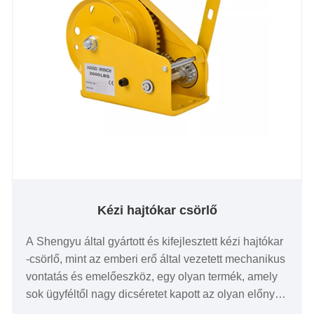
Kézi hajtókar csörlő
A Shengyu által gyártott és kifejlesztett kézi hajtókar
-csörlő, mint az emberi erő által vezetett mechanikus
vontatás és emelőeszköz, egy olyan termék, amely
sok ügyféltől nagy dicséretet kapott az olyan előnyei
miatt, mint az egyszerű szerkezet, a kényelmes