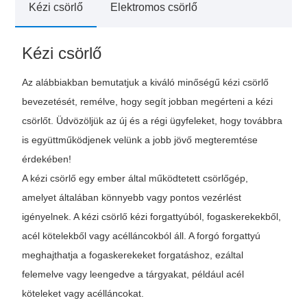
Kézi csörlő
Elektromos csörlő
Kézi csörlő
Az alábbiakban bemutatjuk a kiváló minőségű kézi csörlő
bevezetését, remélve, hogy segít jobban megérteni a kézi
csörlőt. Üdvözöljük az új és a régi ügyfeleket, hogy továbbra
is együttműködjenek velünk a jobb jövő megteremtése
érdekében!
A kézi csörlő egy ember által működtetett csörlőgép,
amelyet általában könnyebb vagy pontos vezérlést
igényelnek. A kézi csörlő kézi forgattyúból, fogaskerekekből,
acél kötelekből vagy acélláncokból áll. A forgó forgattyú
meghajthatja a fogaskerekeket forgatáshoz, ezáltal
felemelve vagy leengedve a tárgyakat, például acél
köteleket vagy acélláncokat.