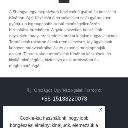
A Shengyu egy megbízható Kézi csörlő gyártó és beszállító
Kínában. A(z) Kézi csörlő termékeinket saját gyárunkban
gyártjuk a legmagasabb szintű minőségellenőrzés
biztosítása érdekében. A gyári közvetlen beszállítók
egyikeként nagykereskedelmi árakat kínálunk ügyfeleinknek.
Termékeink raktáron állnak rendelkezésre, így ügyfeleink
könnyen megvásárolhatják és azonnal megkaphatják
azokat. Testreszabott termékeink Kínában készülnek, és
kiváló minőségűek, biztosítva azok tartósságát és
megbízhatóságát.
Országos Ügyfélszolgálati Forródrót
+86-15133220073
X
Email
sherry@syhoist.com
Cookie-kat használunk, hogy jobb
böngészési élményt kínáljunk, elemezzük a