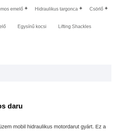
omos emelő
Hidraulikus targonca
Csörlő
elő
Egysínű kocsi
Lifting Shackles
os daru
em mobil hidraulikus motordarut gyárt. Ez a