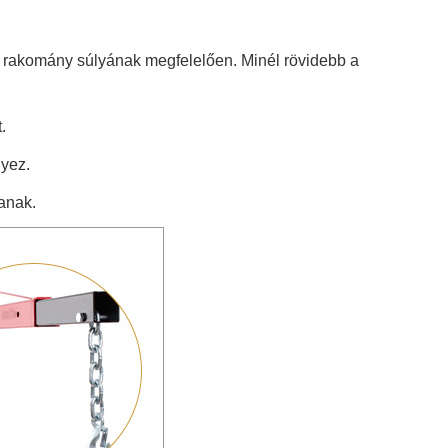
t a rakomány súlyának megfelelően. Minél rövidebb a
.
nyez.
tanak.