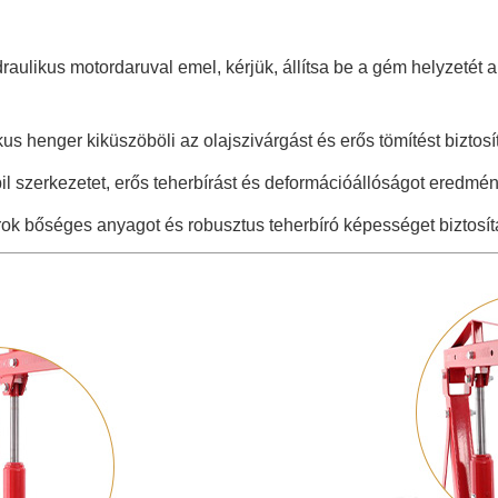
idraulikus motordaruval emel, kérjük, állítsa be a gém helyzeté
us henger kiküszöböli az olajszivárgást és erős tömítést biztosít
tabil szerkezetet, erős teherbírást és deformációállóságot eredmé
karok bőséges anyagot és robusztus teherbíró képességet biztosí