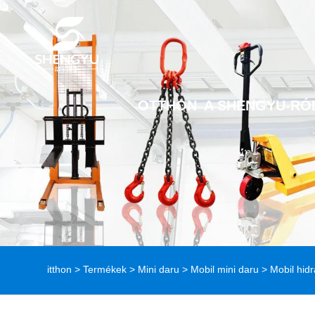
OTTHON
A SHENGYU-RÓ
itthon
>
Termékek
>
Mini daru
>
Mobil mini daru
> Mobil hidr