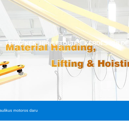
L
TERMÉKEK
HÍR
LETÖLTÉS
KÉRDÉS KÜLDÉ
aulikus motoros daru