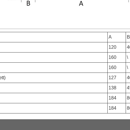
A
B
120
4
160
\
160
\
tt)
127
4
138
4
184
8
184
8