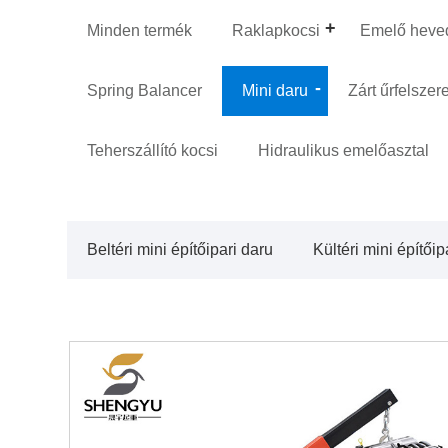
Minden termék
Raklapkocsi
Emelő heve
Spring Balancer
Mini daru
Zárt űrfelszer
Teherszállító kocsi
Hidraulikus emelőasztal
Beltéri mini építőipari daru
Kültéri mini építőip