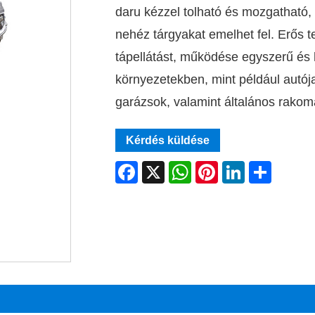
daru kézzel tolható és mozgatható,
nehéz tárgyakat emelhet fel. Erős 
tápellátást, működése egyszerű és 
környezetekben, mint például autój
garázsok, valamint általános rakom
Kérdés küldése
Facebook
X
WhatsApp
Pinterest
LinkedIn
Share