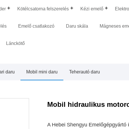
der
Kötélcsatorna felszerelés
Kézi emelő
Elektr
elés
Emelő csatlakozó
Daru skála
Mágneses em
Lánckötő
ari daru
Mobil mini daru
Teherautó daru
Mobil hidraulikus motor
A Hebei Shengyu Emelőgépgyártó üz