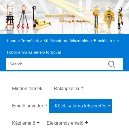
itthon
>
Termékek
>
Kötélcsatorna felszerelés
>
Emelési link
>
Többirányú az emelő forgóval
Minden termék
Raklapkocsi
Emelő heveder
Kötélcsatorna felszerelés
Kézi emelő
Elektromos emelő