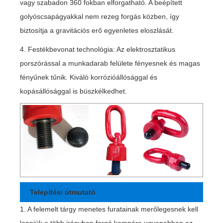
vagy szabadon 360 fokban elforgatható. A beépített
golyóscsapágyakkal nem rezeg forgás közben, így
biztosítja a gravitációs erő egyenletes eloszlását.
4. Festékbevonat technológia: Az elektrosztatikus
porszórással a munkadarab felülete fényesnek és magas
fényűnek tűnik. Kiváló korrózióállósággal és
kopásállósággal is büszkélkedhet.
Telepítési útmutató
1. A felemelt tárgy menetes furatainak merőlegesnek kell