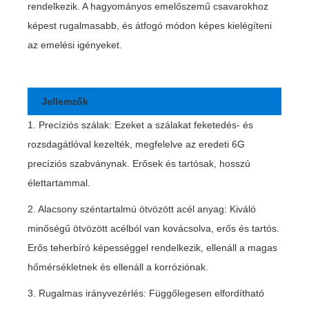
rendelkezik. A hagyományos emelőszemű csavarokhoz
képest rugalmasabb, és átfogó módon képes kielégíteni
az emelési igényeket.
Jellemzők
1. Precíziós szálak: Ezeket a szálakat feketedés- és
rozsdagátlóval kezelték, megfelelve az eredeti 6G
precíziós szabványnak. Erősek és tartósak, hosszú
élettartammal.
2. Alacsony széntartalmú ötvözött acél anyag: Kiváló
minőségű ötvözött acélból van kovácsolva, erős és tartós.
Erős teherbíró képességgel rendelkezik, ellenáll a magas
hőmérsékletnek és ellenáll a korróziónak.
3. Rugalmas irányvezérlés: Függőlegesen elfordítható