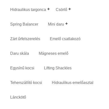
Hidraulikus targonca
Csörlő
Spring Balancer
Mini daru
Zárt űrfelszerelés
Emelő csatlakozó
Daru skála
Mágneses emelő
Egysínű kocsi
Lifting Shackles
Teherszállító kocsi
Hidraulikus emelőasztal
Lánckötő