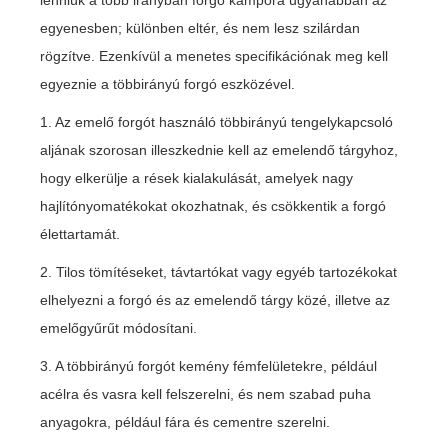
lenniük a több irányban forgó kampóra ugyanabban az
egyenesben; különben eltér, és nem lesz szilárdan
rögzítve. Ezenkívül a menetes specifikációnak meg kell
egyeznie a többirányú forgó eszközével.
1. Az emelő forgót használó többirányú tengelykapcsoló
aljának szorosan illeszkednie kell az emelendő tárgyhoz,
hogy elkerülje a rések kialakulását, amelyek nagy
hajlítónyomatékokat okozhatnak, és csökkentik a forgó
élettartamát.
2. Tilos tömítéseket, távtartókat vagy egyéb tartozékokat
elhelyezni a forgó és az emelendő tárgy közé, illetve az
emelőgyűrűt módosítani.
3. A többirányú forgót kemény fémfelületekre, például
acélra és vasra kell felszerelni, és nem szabad puha
anyagokra, például fára és cementre szerelni.