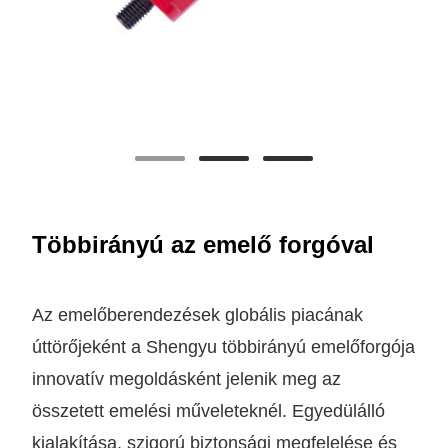
Többirányú az emelő forgóval
Az emelőberendezések globális piacának
úttörőjeként a Shengyu többirányú emelőforgója
innovatív megoldásként jelenik meg az
összetett emelési műveleteknél. Egyedülálló
kialakítása, szigorú biztonsági megfelelése és