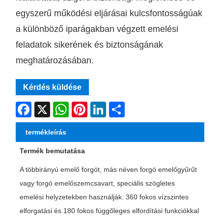
egyszerű működési eljárásai kulcsfontosságúak
a különböző iparágakban végzett emelési
feladatok sikerének és biztonságának
meghatározásában.
Kérdés küldése
Facebook
X
WhatsApp
Pinterest
LinkedIn
Share
termékleírás
Termék bemutatása
A többirányú emelő forgót, más néven forgó emelőgyűrűt
vagy forgó emelőszemcsavart, speciális szögletes
emelési helyzetekben használják. 360 fokos vízszintes
elforgatási és 180 fokos függőleges elfordítási funkciókkal