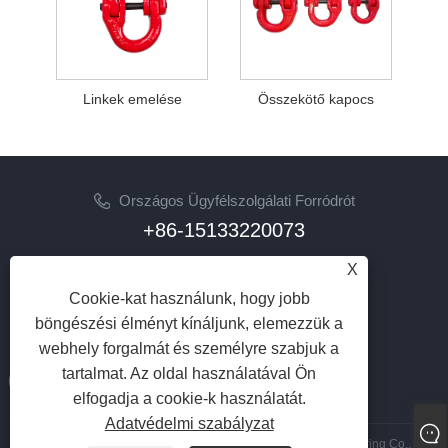
Linkek emelése
Összekötő kapocs
Országos Ügyfélszolgálati Forródrót
+86-15133220073
X
Email
sherry@syhoist.com
Cookie-kat használunk, hogy jobb
böngészési élményt kínáljunk, elemezzük a
KÖVESS MINKET
webhely forgalmát és személyre szabjuk a
tartalmat. Az oldal használatával Ön
elfogadja a cookie-k használatát.
Adatvédelmi szabályzat
Copyright © 2023 Hebei Shengyu Hoisting Machinery Manufacturing Co., Ltd.