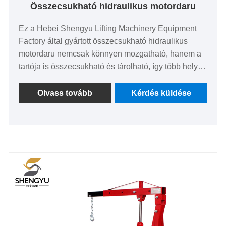
Összecsukható hidraulikus motordaru
Ez a Hebei Shengyu Lifting Machinery Equipment
Factory által gyártott összecsukható hidraulikus
motordaru nemcsak könnyen mozgatható, hanem a
tartója is összecsukható és tárolható, így több hely
takarítható meg a tárolás során. A gém és az alap
egyaránt vastag acélból készült, így stabil teherbírást
Olvass tovább
Kérdés küldése
és elegendő emelőerőt biztosít. A berendezés
tápcsatlakozás nélkül is használható, és sokféle
alkalmazásra alkalmas.