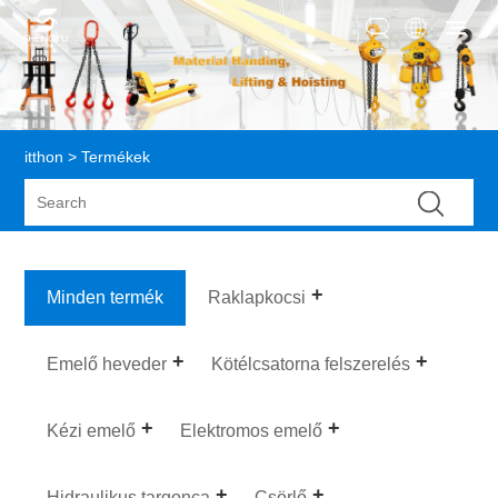
itthon
>
Termékek
Minden termék
Raklapkocsi
Emelő heveder
Kötélcsatorna felszerelés
Kézi emelő
Elektromos emelő
Hidraulikus targonca
Csörlő