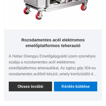
Rozsdamentes acél elektromos
emelőplatformos teherautó
A Hebei Shengyu Emelőgépgyártó üzem személyre
szabja a rozsdamentes acél elektromos
emelőplatformos teherautókat. Az egész gép 304-es
rozsdamentes acélból készül, amely korrózióálló és
könnyen tisztítható, alkalmas tiszta környezetre,
például élelmiszeriparra, gyógyszerészetre és
Olvass tovább
Kérdés küldése
laboratóriumokra. Az elektromos meghajtású emelés
zökkenőmentes és biztonságos működést biztosít,
és forgatható görgőkkel rendelkezik a rugalmas