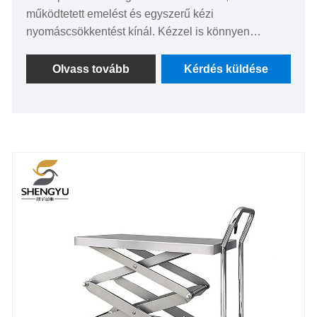
működtetett emelést és egyszerű kézi
nyomáscsökkentést kínál. Kézzel is könnyen
mozgatható. A Hebei Shengyu Emelőgépgyártó
üzem platformos teherautói különféle alkalmakra
Olvass tovább
Kérdés küldése
alkalmasak, és a felhasználói igények szerint
testreszabhatók.