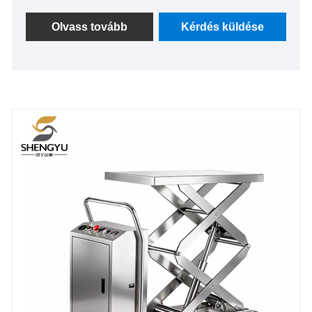
így helytakarékos és könnyen tárolható. Számos
forgatókönyvben használhatók, alkalmasak kis
Olvass tovább
Kérdés küldése
helyekre, valamint autómotorok és sebességváltók,
emelőformák és egyéb környezetek karbantartására
szolgálnak.