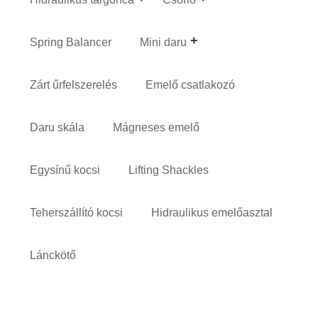
Spring Balancer
Mini daru
Zárt űrfelszerelés
Emelő csatlakozó
Daru skála
Mágneses emelő
Egysínű kocsi
Lifting Shackles
Teherszállító kocsi
Hidraulikus emelőasztal
Lánckötő