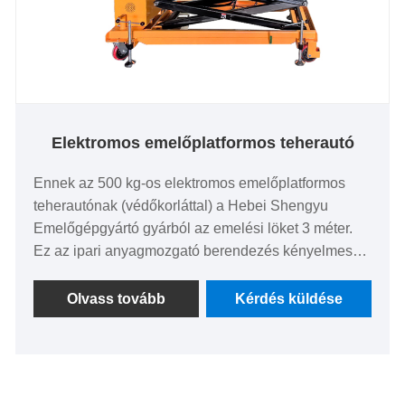
Elektromos emelőplatformos teherautó
Ennek az 500 kg-os elektromos emelőplatformos
teherautónak (védőkorláttal) a Hebei Shengyu
Emelőgépgyártó gyárból az emelési löket 3 méter.
Ez az ipari anyagmozgató berendezés kényelmes
emelést, rugalmas mozgatást és továbbfejlesztett
biztonsági védelmet kínál. Főleg nagy magasságban
Olvass tovább
Kérdés küldése
történő anyagszállításra és műhelyekben,
raktárakban, logisztikai válogatásban, elektromos
emelőplatformos teherautó-összeszerelésben és
egyéb forgatókönyvekben történő üzemeltetésre