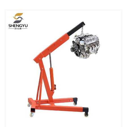
mozgás érdekében. Egyetlen gombbal
működtethető.