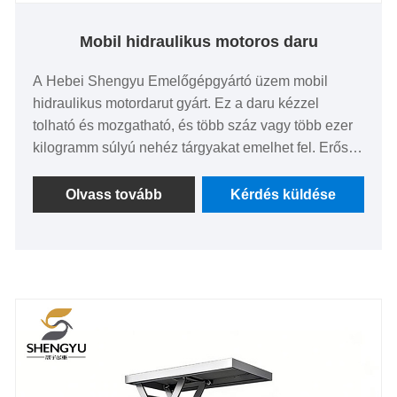
Mobil hidraulikus motoros daru
A Hebei Shengyu Emelőgépgyártó üzem mobil
hidraulikus motordarut gyárt. Ez a daru kézzel
tolható és mozgatható, és több száz vagy több ezer
kilogramm súlyú nehéz tárgyakat emelhet fel. Erős
teherbíró képességgel rendelkezik, nem igényel
tápellátást, működése egyszerű és hordozható.
Olvass tovább
Kérdés küldése
Alkalmas különféle környezetekben, mint például
autójavító műhelyek, gyárak vagy raktárak, házi
garázsok, valamint általános rakomány be- és
kirakodása.