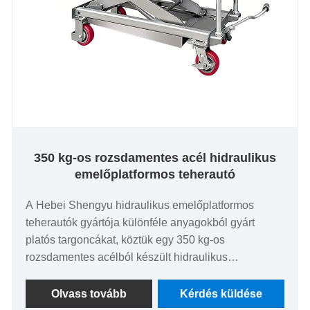
350 kg-os rozsdamentes acél hidraulikus
emelőplatformos teherautó
A Hebei Shengyu hidraulikus emelőplatformos
teherautók gyártója különféle anyagokból gyárt
platós targoncákat, köztük egy 350 kg-os
rozsdamentes acélból készült hidraulikus
emelőplatformos targoncát. Ez a teherautó teljes
egészében rozsdamentes acélból készült a korrózió
Olvass tovább
Kérdés küldése
és a rozsda megelőzése érdekében, így tiszta és