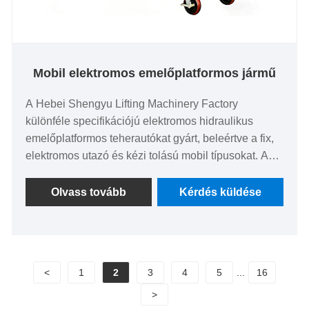
Mobil elektromos emelőplatformos jármű
A Hebei Shengyu Lifting Machinery Factory
különféle specifikációjú elektromos hidraulikus
emelőplatformos teherautókat gyárt, beleértve a fix,
elektromos utazó és kézi tolású mobil típusokat. A
mobil elektromos emelőplatformos járművek
különféle alkalmakra alkalmasak, például
Olvass tovább
Kérdés küldése
raktárakban, gyárakban, szupermarketekben,
logisztikában és karbantartásban. Mindhárom
termék elektromos emeléssel és mozgatással
rendelkezik, valamint egyszerűen kezelhető és
<
1
2
3
4
5
...
16
hordozható.
>