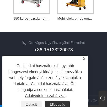
350 kg-os rozsdamentes acél hidraulikus emelőplatformos teherautó
Mobil elektromos emelőplatformos jármű
Országos Ügyfélszolgálati Forródrót
+86-15133220073
X
Email
sherry@syhoist.com
Cookie-kat használunk, hogy jobb
böngészési élményt kínáljunk, elemezzük a
KÖVESS MINKET
webhely forgalmát és személyre szabjuk a
tartalmat. Az oldal használatával Ön
elfogadja a cookie-k használatát.
Adatvédelmi szabályzat
Copyright © 2023 Hebei Shengyu Hoisting Machinery Manufacturing Co., Ltd.
Elutasít
Elfogadás
Minden jog fenntartva.