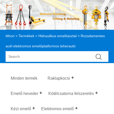
itthon
>
Termékek
>
Hidraulikus emelőasztal
> Rozsdamentes
acél elektromos emelőplatformos teherautó
Minden termék
Raklapkocsi
Emelő heveder
Kötélcsatorna felszerelés
Kézi emelő
Elektromos emelő