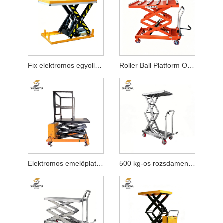
Fix elektromos egyollós emelőplatform
Roller Ball Platform Ollós emelő
Elektromos emelőplatformos teherautó
500 kg-os rozsdamentes acél hidraulikus emelőplatformos teherautó