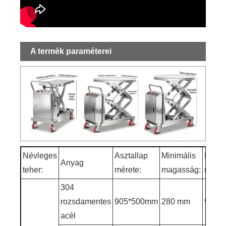
A termék paraméterei
Névleges
Asztallap
Minimális
Maxim
Anyag
teher:
mérete:
magasság:
maga
304
rozsdamentes
905*500mm
280 mm
900 
acél