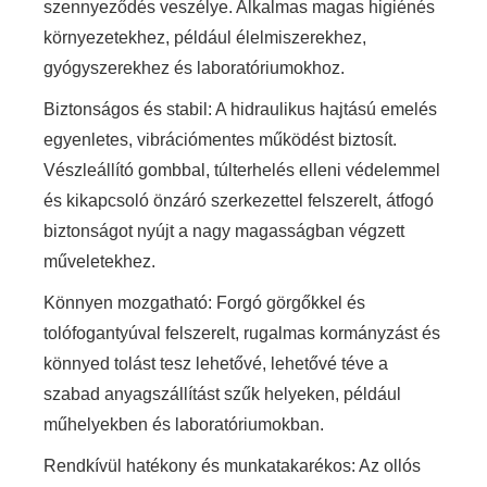
szennyeződés veszélye. Alkalmas magas higiénés
környezetekhez, például élelmiszerekhez,
gyógyszerekhez és laboratóriumokhoz.
Biztonságos és stabil: A hidraulikus hajtású emelés
egyenletes, vibrációmentes működést biztosít.
Vészleállító gombbal, túlterhelés elleni védelemmel
és kikapcsoló önzáró szerkezettel felszerelt, átfogó
biztonságot nyújt a nagy magasságban végzett
műveletekhez.
Könnyen mozgatható: Forgó görgőkkel és
tolófogantyúval felszerelt, rugalmas kormányzást és
könnyed tolást tesz lehetővé, lehetővé téve a
szabad anyagszállítást szűk helyeken, például
műhelyekben és laboratóriumokban.
Rendkívül hatékony és munkatakarékos: Az ollós