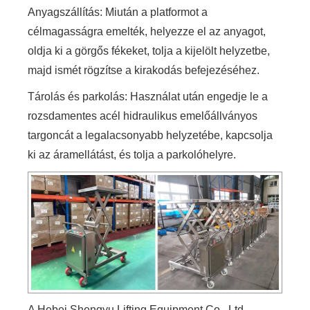
Anyagszállítás: Miután a platformot a
célmagasságra emelték, helyezze el az anyagot,
oldja ki a görgős fékeket, tolja a kijelölt helyzetbe,
majd ismét rögzítse a kirakodás befejezéséhez.
Tárolás és parkolás: Használat után engedje le a
rozsdamentes acél hidraulikus emelőállványos
targoncát a legalacsonyabb helyzetébe, kapcsolja
ki az áramellátást, és tolja a parkolóhelyre.
A Hebei Shengyu Lifting Equipment Co., Ltd.