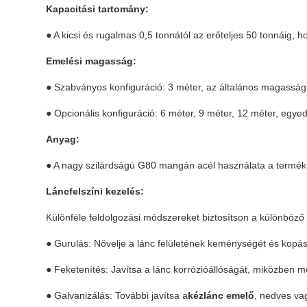
Kapacitási tartomány:
● A kicsi és rugalmas 0,5 tonnától az erőteljes 50 tonnáig
Emelési magasság:
● Szabványos konfiguráció: 3 méter, az általános magassá
● Opcionális konfiguráció: 6 méter, 9 méter, 12 méter, egy
Anyag:
● A nagy szilárdságú G80 mangán acél használata a termék
Láncfelszíni kezelés:
Különféle feldolgozási módszereket biztosítson a különböző 
● Gurulás: Növelje a lánc felületének keménységét és kopás
● Feketenítés: Javítsa a lánc korrózióállóságát, miközben m
● Galvanizálás: További javítsa a
kézlánc emelő
, nedves va