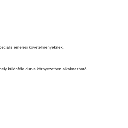
.
speciális emelési követelményeknek.
ely különféle durva környezetben alkalmazható.