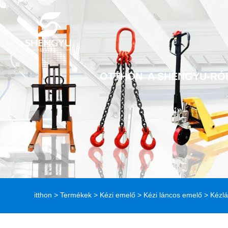
OTTHON
A SHENGYU-RÓ
itthon
>
Termékek
>
Kézi emelő
>
Kézi láncos emelő
> Kézl