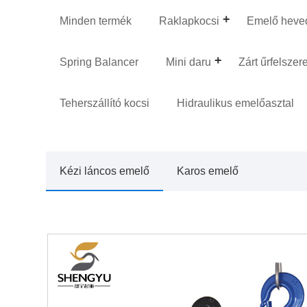
Minden termék
Raklapkocsi
Emelő heve
Spring Balancer
Mini daru
Zárt űrfelszer
Teherszállító kocsi
Hidraulikus emelőasztal
Kézi láncos emelő
Karos emelő