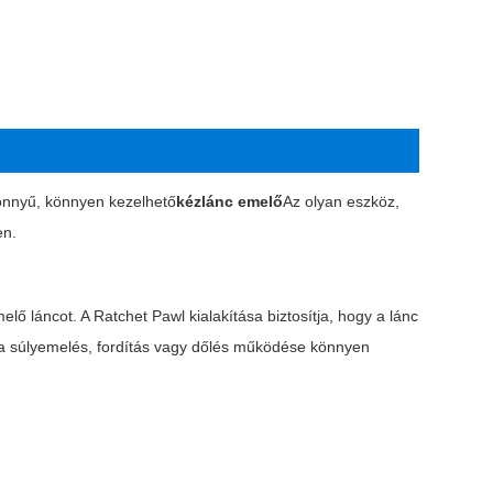
nnyű, könnyen kezelhető
kézlánc emelő
Az olyan eszköz,
en.
elő láncot. A Ratchet Pawl kialakítása biztosítja, hogy a lánc
 a súlyemelés, fordítás vagy dőlés működése könnyen