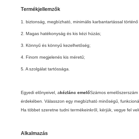
Termékjellemzők
1. biztonság, megbízható, minimális karbantartással törté
2. Magas hatékonyság és kis kézi húzás;
3. Könnyű és könnyű kezelhetőség;
4. Finom megjelenés kis méretű;
5. A szolgálat tartóssága.
Egyedi előnyeivel, a
kézlánc emelő
Számos emelőszerszám kö
érdekében. Válasszon egy megbízható minőségű, funkcionáli
Ha többet szeretne tudni termékeinkről, kérjük, vegye fel v
Alkalmazás