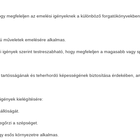
, hogy megfeleljen az emelési igényeknek a különböző forgatókönyvekben
gú műveletek emelésére alkalmas.
edi igények szerint testreszabható, hogy megfeleljen a magasabb vagy 
 tartósságának és teherhordó képességének biztosítása érdekében, am
igények kielégítésére:
állóságát.
egőrzi a szépséget.
gy esős környezetre alkalmas.