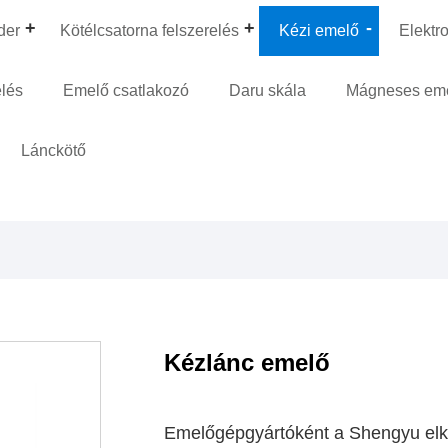
der
Kötélcsatorna felszerelés
Kézi emelő
Elektr
elés
Emelő csatlakozó
Daru skála
Mágneses em
Lánckötő
Kézlánc emelő
Emelőgépgyártóként a Shengyu elkö