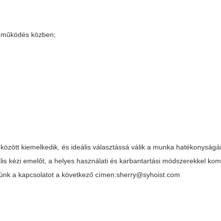
nő működés közben;
zött kiemelkedik, és ideális választássá válik a munka hatékonyságán
s kézi emelőt, a helyes használati és karbantartási módszerekkel ko
elünk a kapcsolatot a következő címen:
sherry@syhoist.com