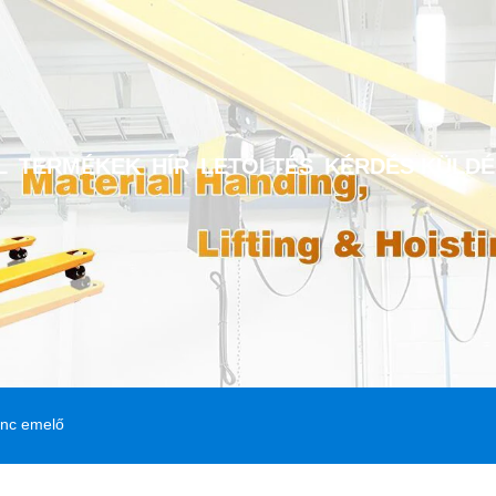
L
TERMÉKEK
HÍR
LETÖLTÉS
KÉRDÉS KÜLDÉ
ánc emelő