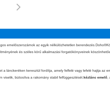
nságos emelőszerszámok az egyik nélkülözhetetlen berendezés.
Doho®
Kö
esítményének és széles körű alkalmazási forgatókönyveinek köszönhető
 lánckeréken keresztül fordítja, amely felfelé vagy lefelé hajtja az em
viselik, biztosítva a rakomány stabil felfüggesztését.
kézlánc emelő
,