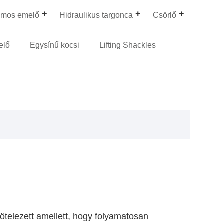
omos emelő
Hidraulikus targonca
Csörlő
elő
Egysínű kocsi
Lifting Shackles
telezett amellett, hogy folyamatosan