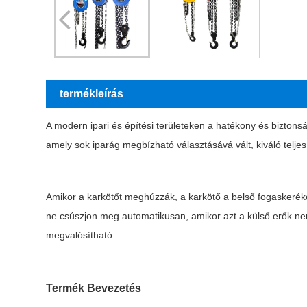
termékleírás
A modern ipari és építési területeken a hatékony és bizto
amely sok iparág megbízható választásává vált, kiváló telj
Amikor a karkötőt meghúzzák, a karkötő a belső fogaskeréket a
ne csúszjon meg automatikusan, amikor azt a külső erők nem 
megvalósítható.
Termék Bevezetés