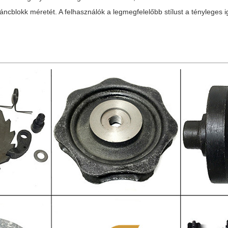
láncblokk méretét. A felhasználók a legmegfelelőbb stílust a tényleges i