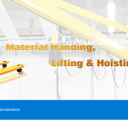
L
TERMÉKEK
HÍR
LETÖLTÉS
KÉRDÉS KÜLDÉ
láncblokkok