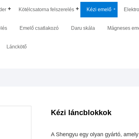
der
Kötélcsatorna felszerelés
Kézi emelő
Elektr
elés
Emelő csatlakozó
Daru skála
Mágneses em
Lánckötő
Kézi láncblokkok
A Shengyu egy olyan gyártó, amel