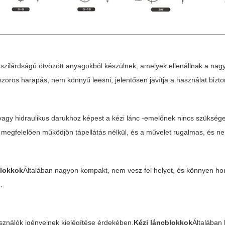
szilárdságú ötvözött anyagokból készülnek, amelyek ellenállnak a nagy 
zoros harapás, nem könnyű leesni, jelentősen javítja a használat bizto
vagy hidraulikus darukhoz képest a kézi lánc -emelőnek nincs szüksége
 megfelelően működjön tápellátás nélkül, és a művelet rugalmas, és ne
blokkok
Általában nagyon kompakt, nem vesz fel helyet, és könnyen hord
.
sználók igényeinek kielégítése érdekében,
Kézi láncblokkok
Általában 