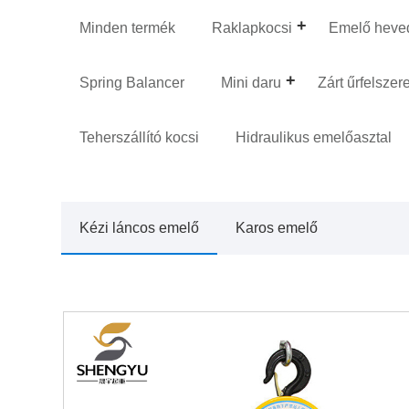
Minden termék
Raklapkocsi
Emelő heve
Spring Balancer
Mini daru
Zárt űrfelszer
Teherszállító kocsi
Hidraulikus emelőasztal
Kézi láncos emelő
Karos emelő