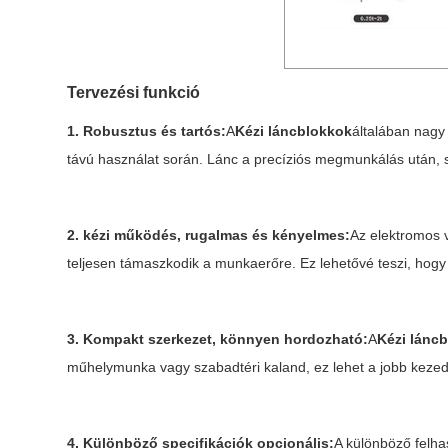
Tervezési funkció
1. Robusztus és tartós:
A
Kézi láncblokkok
általában nagy 
távú használat során. Lánc a precíziós megmunkálás után, s
2. kézi működés, rugalmas és kényelmes:
Az elektromos 
teljesen támaszkodik a munkaerőre. Ez lehetővé teszi, hogy
3. Kompakt szerkezet, könnyen hordozható:
A
Kézi lánc
műhelymunka vagy szabadtéri kaland, ez lehet a jobb kezed
4. Különböző specifikációk opcionális:
A különböző felha