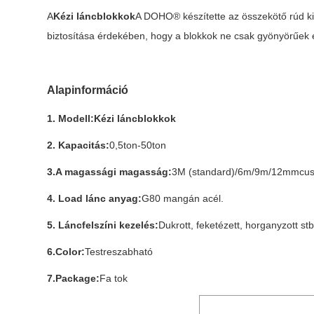
A
Kézi láncblokkok
A DOHO® készítette az összekötő rúd ki
biztosítása érdekében, hogy a blokkok ne csak gyönyörűek é
Alapinformáció
1. Modell:
Kézi láncblokkok
2. Kapacitás:
0,5ton-50ton
3.A magassági magasság:
3M (standard)/6m/9m/12mmcus
4. Load lánc anyag:
G80 mangán acél.
5. Láncfelszíni kezelés:
Dukrott, feketézett, horganyzott stb
6.Color:
Testreszabható
7.Package:
Fa tok