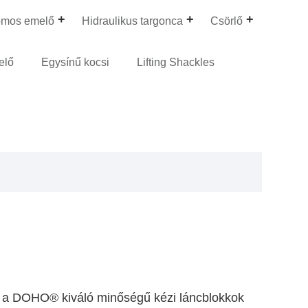
omos emelő
Hidraulikus targonca
Csörlő
elő
Egysínű kocsi
Lifting Shackles
y a DOHO® kiváló minőségű kézi láncblokkok