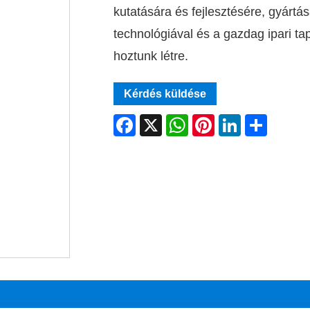
kutatására és fejlesztésére, gyártás
technológiával és a gazdag ipari t
hoztunk létre.
Kérdés küldése
Facebook
X
WhatsApp
Pinterest
LinkedIn
Share