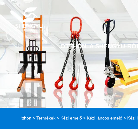
OTTHON
A SHENGYU-RÓ
itthon
>
Termékek
>
Kézi emelő
>
Kézi láncos emelő
> Kézi 