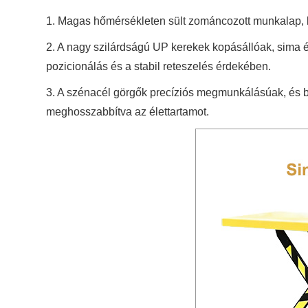
1. Magas hőmérsékleten sült zománcozott munkalap, ko
2. A nagy szilárdságú UP kerekek kopásállóak, sima é
pozicionálás és a stabil reteszelés érdekében.
3. A szénacél görgők precíziós megmunkálásúak, és be
meghosszabbítva az élettartamot.