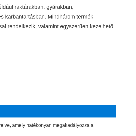
éldául raktárakban, gyárakban,
és karbantartásban. Mindhárom termék
al rendelkezik, valamint egyszerűen kezelhető
zerelve, amely hatékonyan megakadályozza a