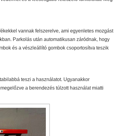
 fékekkel vannak felszerelve, ami egyenletes mozgást
akban. Parkolás után automatikusan záródnak, hogy
mbok és a vészleállító gombok csoportosítva teszik
 stabilabbá teszi a használatot. Ugyanakkor
 megelőzve a berendezés túlzott használat miatti