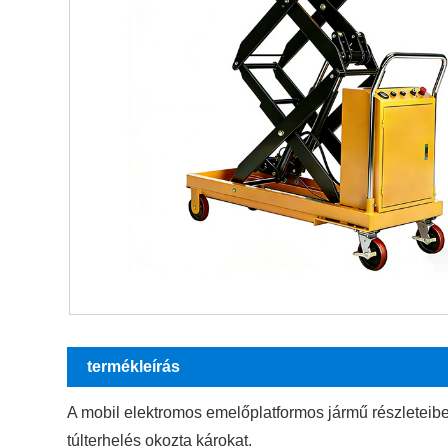
termékleírás
A mobil elektromos emelőplatformos jármű részleteib
túlterhelés okozta károkat.