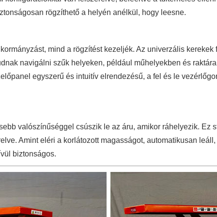
iztonságosan rögzíthető a helyén anélkül, hogy leesne.
 kormányzást, mind a rögzítést kezeljék. Az univerzális kerekek
tudnak navigálni szűk helyeken, például műhelyekben és raktár
őpanel egyszerű és intuitív elrendezésű, a fel és le vezérlőgo
kisebb valószínűséggel csúszik le az áru, amikor ráhelyezik. Ez
lve. Amint eléri a korlátozott magasságot, automatikusan leáll,
ívül biztonságos.