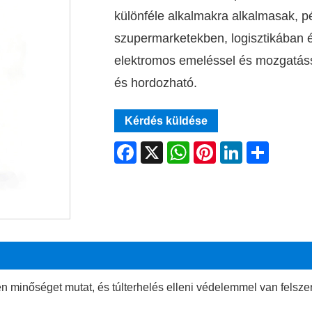
különféle alkalmakra alkalmasak, p
szupermarketekben, logisztikában 
elektromos emeléssel és mozgatáss
és hordozható.
Kérdés küldése
Facebook
X
WhatsApp
Pinterest
LinkedIn
Share
en minőséget mutat, és túlterhelés elleni védelemmel van fels