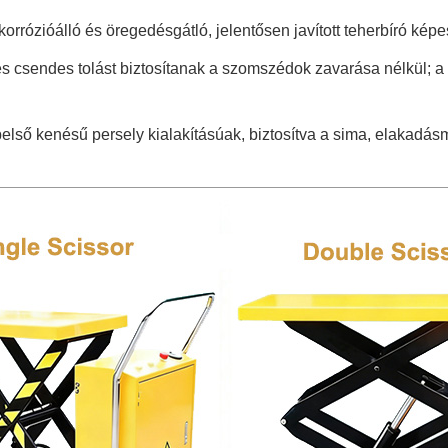
rrózióálló és öregedésgátló, jelentősen javított teherbíró ké
s csendes tolást biztosítanak a szomszédok zavarása nélkül; a 
lső kenésű persely kialakításúak, biztosítva a sima, elakadás