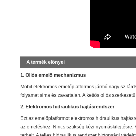
A termék előnyei
1. Ollós emelő mechanizmus
Mobil elektromos emelőplatformos jármű nagy szilárds
folyamat sima és zavartalan. A kettős ollós szerkezet
2. Elektromos hidraulikus hajtásrendszer
Ezt az emelőplatformot elektromos hidraulikus hajtás
az emeléshez. Nincs szükség kézi nyomáskifejtésre.
terheit. A teljes hidraulikus rendszer biztonsági védel