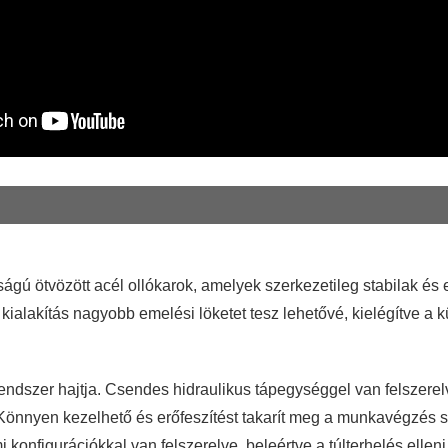
ágú ötvözött acél ollókarok, amelyek szerkezetileg stabilak és
ű kialakítás nagyobb emelési löketet tesz lehetővé, kielégítve 
rendszer hajtja. Csendes hidraulikus tápegységgel van felszer
 Könnyen kezelhető és erőfeszítést takarít meg a munkavégzés
mi konfigurációkkal van felszerelve, beleértve a túlterhelés elle