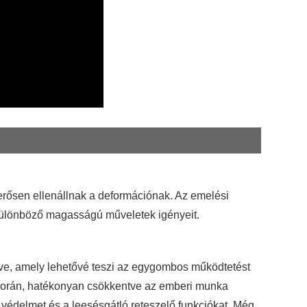
 erősen ellenállnak a deformációnak. Az emelési
a különböző magasságú műveletek igényeit.
elve, amely lehetővé teszi az egygombos működtetést
 során, hatékonyan csökkentve az emberi munka
ni védelmet és a leesésgátló reteszelő funkciókat. Még