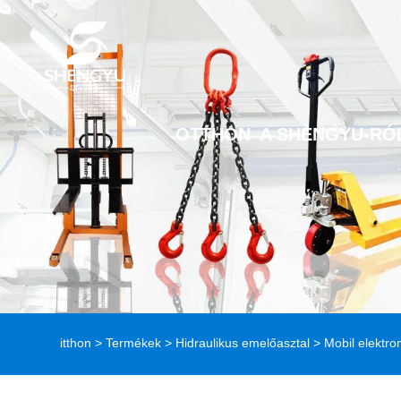
OTTHON
A SHENGYU-RÓ
itthon
>
Termékek
>
Hidraulikus emelőasztal
> Mobil elektr