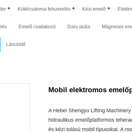
der
Kötélcsatorna felszerelés
Kézi emelő
Elektr
elés
Emelő csatlakozó
Daru skála
Mágneses em
Lánckötő
Mobil elektromos emelő
A Hebei Shengyu Lifting Machinery 
hidraulikus emelőplatformos teherau
és kézi tolású mobil típusokat. A 