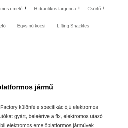
omos emelő
Hidraulikus targonca
Csörlő
elő
Egysínű kocsi
Lifting Shackles
platformos jármű
Factory különféle specifikációjú elektromos
tókat gyárt, beleértve a fix, elektromos utazó
mobil elektromos emelőplatformos járművek