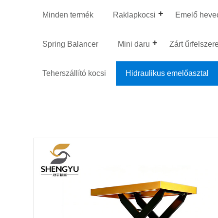
Minden termék
Raklapkocsi
Emelő heve
Spring Balancer
Mini daru
Zárt űrfelszer
Teherszállító kocsi
Hidraulikus emelőasztal