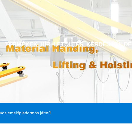
L
TERMÉKEK
HÍR
LETÖLTÉS
KÉRDÉS KÜLDÉ
omos emelőplatformos jármű